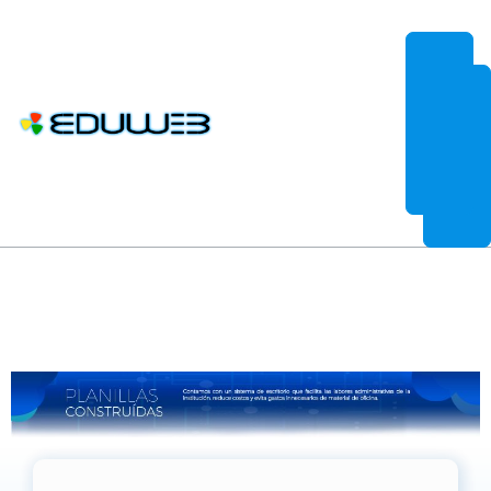
EduWeb es más que un sistema de control de estudios por Internet.
19 Oct, 2022