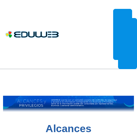
EduWeb es más que un sistema de control de estudios por Internet.
Alcances