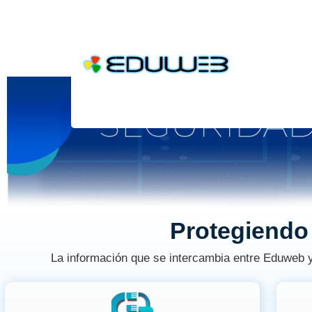
EduWeb es más que un sistema de control de estudios po
18 Jul, 2019
Protegiendo 
La información que se intercambia entre Eduweb y 