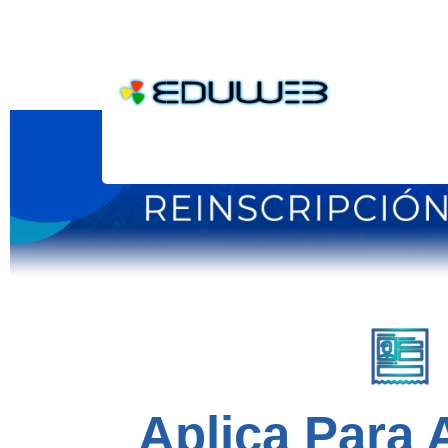
EduWeb es más que un sistema de control de estudios po
28 Jun, 2019
Aplica Para