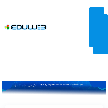
EduWeb es más que un sistema de control de estudios por Internet.
28 Jun, 2019